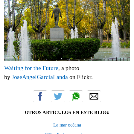
Waiting for the Future
, a photo
by
JoseAngelGarciaLanda
on Flickr.
OTROS ARTÍCULOS EN ESTE BLOG:
La mar océana