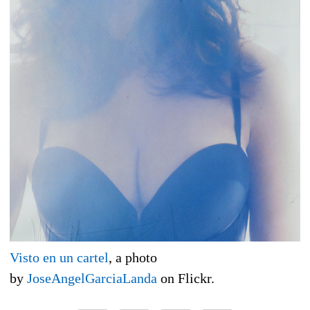
Visto en un cartel
, a photo
by
JoseAngelGarciaLanda
on Flickr.