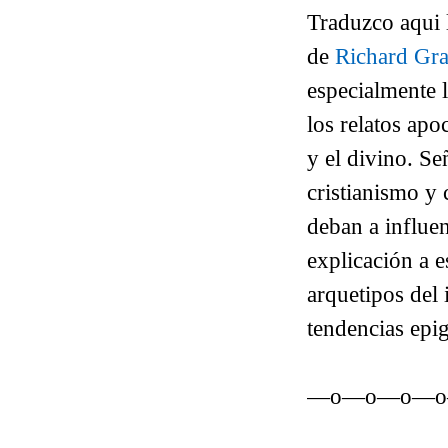
Traduzco aqui l
de
Richard Gr
especialmente 
los relatos ap
y el divino. Se
cristianismo y 
deban a influen
explicación a e
arquetipos del 
tendencias epi
—o—o—o—