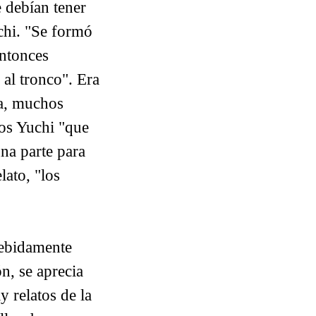
e debían tener
uchi. "Se formó
Entonces
al tronco". Era
ra, muchos
los Yuchi "que
una parte para
lato, "los
debidamente
n, se aprecia
 relatos de la