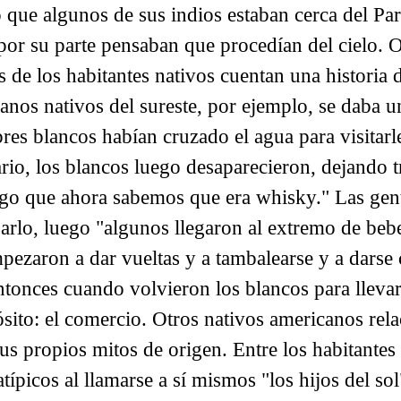
 que algunos de sus indios estaban cerca del Par
por su parte pensaban que procedían del cielo. O
de los habitantes nativos cuentan una historia d
anos nativos del sureste, por ejemplo, se daba u
es blancos habían cruzado el agua para visitarl
io, los blancos luego desaparecieron, dejando tr
algo que ahora sabemos que era whisky." Las ge
barlo, luego "algunos llegaron al extremo de beb
mpezaron a dar vueltas y a tambalearse y a darse
ntonces cuando volvieron los blancos para lleva
sito: el comercio. Otros nativos americanos rel
s propios mitos de origen. Entre los habitantes d
típicos al llamarse a sí mismos "los hijos del sol"