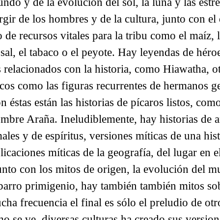
ndo y de la evolución del sol, la luna y las estre
urgir de los hombres y de la cultura, junto con e
 o de recursos vitales para la tribu como el maíz, 
a sal, el tabaco o el peyote. Hay leyendas de héro
s relacionados con la historia, como Hiawatha, o
cos como las figuras recurrentes de hermanos g
n éstas están las historias de pícaros listos, co
mbre Araña. Ineludiblemente, hay historias de 
ales y de espíritus, versiones míticas de una hist
licaciones míticas de la geografía, del lugar en 
Junto con los mitos de origen, la evolución del m
 barro primigenio, hay también también mitos sob
a frecuencia el final es sólo el preludio de otr
o se ve, diversas culturas ha creado sus version