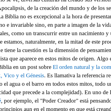
pocalipsis, de la creación del mundo y de los ser
 La Biblia no es excepcional a la hora de present
no e invariable sino, en parte a imagen de la vi
rales, como un transcurrir entre un nacimiento y
 estamos, naturalmente, en la mitad de este pr
ue tiene la cuestión es la dimensión de pensamie
sta que aparece en estos mitos de origen. Algo 
Biblia en un post sobre
El orden natural y la com
, Vico y el Génesis
. Es llamativa la referencia re
 el agua o el barro en todos estos mitos, todo 
icidad que precede a la complejidad).
En uno de l
é
, por ejemplo, el "Poder Creador" está pensando
s principios aun en el momento en que está crean