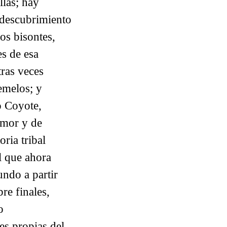
llas; hay
l descubrimiento
los bisontes,
es de esa
tras veces
emelos; y
mo Coyote,
amor y de
oria tribal
el que ahora
undo a partir
re finales,
o
es propias del