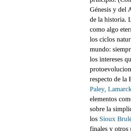
Génesis y del A
de la historia.
como algo eter
los ciclos natu
mundo: siempre
los intereses q
protoevolucioni
respecto de la 
Paley, Lamarck
elementos como
sobre la simpl
los
Sioux Brul
finales y otro