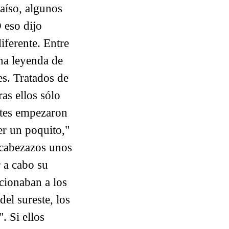
aíso, algunos
 eso dijo
iferente. Entre
na leyenda de
es. Tratados de
as ellos sólo
ntes empezaron
er un poquito,"
 cabezazos unos
r a cabo su
acionaban a los
el sureste, los
. Si ellos