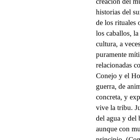
creación del mu
historias del s
de los rituales
los caballos, l
cultura, a vece
puramente míti
relacionadas co
Conejo y el Ho
guerra, de anim
concreta, y exp
vive la tribu. 
del agua y del
aunque con much
principio.
(
Com