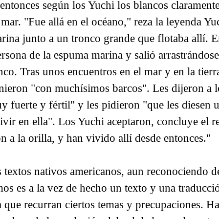
 entonces según los Yuchi los blancos clarament
 mar. "Fue allá en el océano," reza la leyenda Y
ina junto a un tronco grande que flotaba allí. 
rsona de la espuma marina y salió arrastrándose 
co. Tras unos encuentros en el mar y en la tier
nieron "con muchísimos barcos". Les dijeron a 
uy fuerte y fértil" y les pidieron "que les diesen 
vir en ella". Los Yuchi aceptaron, concluye el re
n a la orilla, y han vivido allí desde entonces."
textos nativos americanos, aun reconociendo 
os es a la vez de hecho un texto y una traducció
 que recurran ciertos temas y precupaciones. Hay