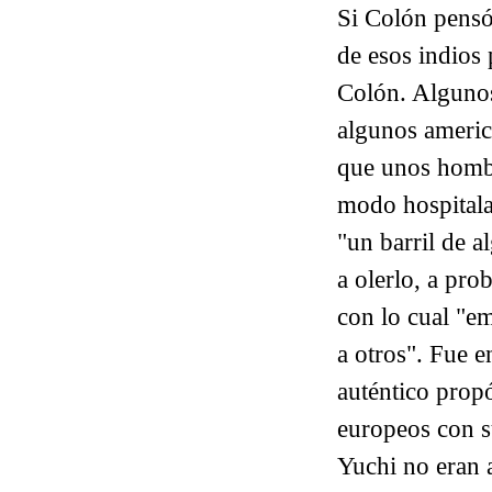
Si Colón pensó
de esos indios 
Colón. Algunos 
algunos americ
que unos hombr
modo hospitalar
"un barril de 
a olerlo, a pro
con lo cual "e
a otros". Fue e
auténtico propó
europeos con su
Yuchi no eran a