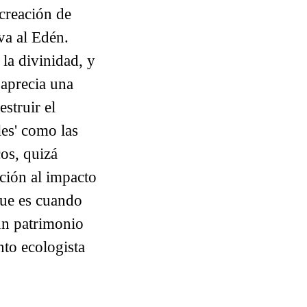
creación de
iva al Edén.
la divinidad, y
 aprecia una
struir el
les' como las
os, quizá
ción al impacto
que es cuando
 un patrimonio
to ecologista