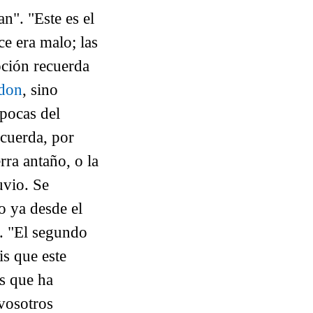
n". "Este es el
e era malo; las
oción recuerda
edon
, sino
épocas del
cuerda, por
erra antaño, o la
uvio. Se
o ya desde el
.
"
El segundo
s que este
s que ha
vosotros