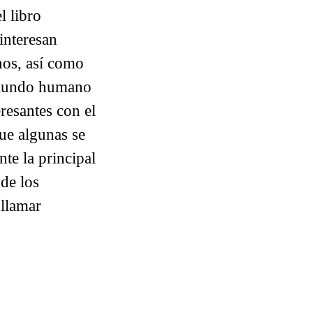
l libro
interesan
nos, así como
l mundo humano
eresantes con el
que algunas se
te la principal
 de los
 llamar