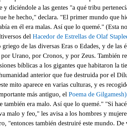
y diciéndole a las gentes "a qué tribu pertenecía
ue he hecho," declara. "El primer mundo que hic
abía en él era malas. Así que lo quemé."
(
Esta n
ltiversos del
Hacedor de Estrellas de Olaf Stapl
 griego de las diversas Eras o Edades, y de las 
por Urano, por Cronos, y por Zeus. También re
usiones bíblicas a los gigantes que habitaron la ti
humanidad anterior que fue destruida por el Dil
ste mito aparece en varias culturas, y es recogid
 importante más antiguo, el
Poema de Gilgamesh)
 también era malo. Así que lo quemé." "Si hacéi
a malo y feo," les avisa a los hombres y mujere
ro, "entonces también destruiré este mundo. De 