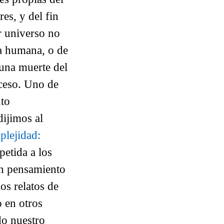
es, y del fin
ar universo no
da humana, o de
 una muerte del
oceso. Uno de
nto
dijimos al
plejidad:
petida a los
un pensamiento
os relatos de
 en otros
do nuestro