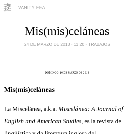
VANITY FEA
Mis(mis)celáneas
24 DE MARZO DE 2013 - 11:20
-
TRABAJOS
DOMINGO, 10 DE MARZO DE 2013
Mis(mis)celáneas
La Miscelánea, a.k.a.
Miscelánea: A Journal of
English and American Studies,
es la revista de
lingüística y de literatura inglesa del