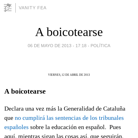
VANITY FEA
A boicotearse
06 DE MAYO DE 2013 - 17:18
-
POLÍTICA
VIERNES, 12 DE ABRIL DE 2013
A boicotearse
Declara una vez más la Generalidad de Cataluña
que
no cumplirá las sentencias de los tribunales
españoles
sobre la educación en español. Pues
aquí, mientras sigan las cosas así, que seguirán,