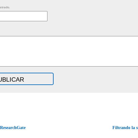
strado.
ResearchGate
Filtrando la