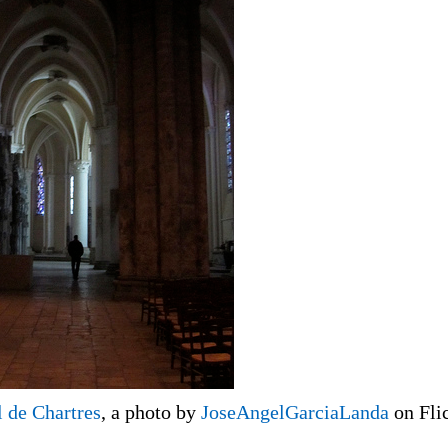
l de Chartres
, a photo by
JoseAngelGarciaLanda
on Flic