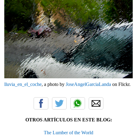
lluvia_en_el_coche
, a photo by
JoseAngelGarciaLanda
on Flickr.
OTROS ARTÍCULOS EN ESTE BLOG:
The Lumber of the World