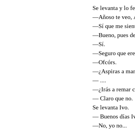
Se levanta y lo fe
—Añoso te veo, Á
—Sí que me siento
—Bueno, pues des
—Sí.
—Seguro que eres
—Ofcórs.
—¿Aspiras a mant
— ....
—¿Irás a remar c
— Claro que no.
Se levanta Ivo.
— Buenos días Iv
—No, yo no...