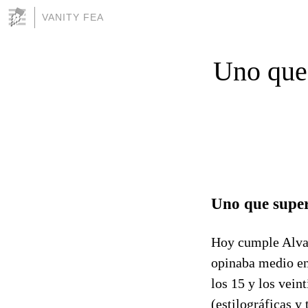
VANITY FEA
Uno que 
Uno que super
Hoy cumple Alvar
opinaba medio en
los 15 y los vein
(estilográficas y 