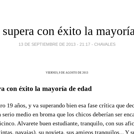
supera con éxito la mayorí
13 DE SEPTIEMBRE DE 2013 - 21:17
-
CHAVALES
VIERNES, 9 DE AGOSTO DE 2013
a con éxito la mayoría de edad
o 19 años, y va superando bien esa fase crítica que de
 serio medio en broma que los chicos deberían ser enca
ticinco. Alvarete buen estudiante, tranquilo, con sus afi
tintas, navajas), su novieta, sus amigos tranquilos... Y s