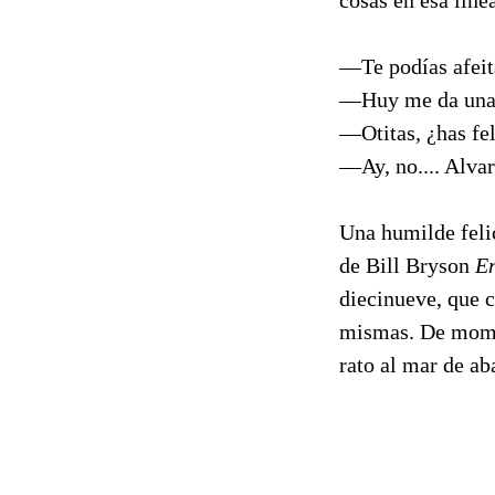
cosas en esa líne
—Te podías afeita
—Huy me da una p
—Otitas, ¿has fel
—Ay, no.... Alvar
Una humilde felic
de Bill Bryson
E
diecinueve, que c
mismas. De momen
rato al mar de ab