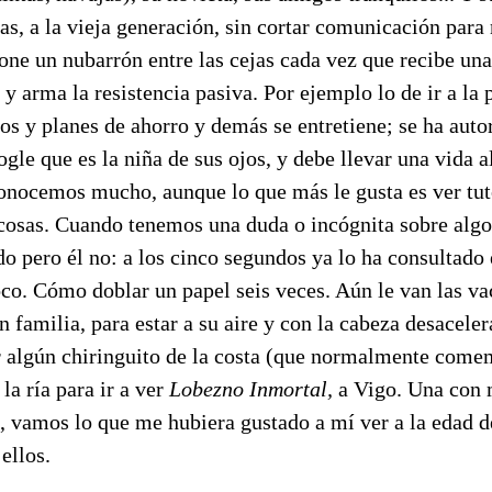
tas, a la vieja generación, sin cortar comunicación para 
one un nubarrón entre las cejas cada vez que recibe un
 y arma la resistencia pasiva. Por ejemplo lo de ir a la
jos y planes de ahorro y demás se entretiene; se ha aut
ogle que es la niña de sus ojos, y debe llevar una vida a
conocemos mucho, aunque lo que más le gusta es ver tut
 cosas. Cuando tenemos una duda o incógnita sobre algo
pero él no: a los cinco segundos ya lo ha consultado e
co. Cómo doblar un papel seis veces. Aún le van las va
an familia, para estar a su aire y con la cabeza desacele
r algún chiringuito de la costa (que normalmente come
 la ría para ir a ver
Lobezno Inmortal,
a Vigo. Una con 
 vamos lo que me hubiera gustado a mí ver a la edad de
ellos.