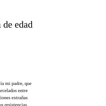
a de edad
cía mi padre, que
rcelados entre
ciones extrañas
us resistencias