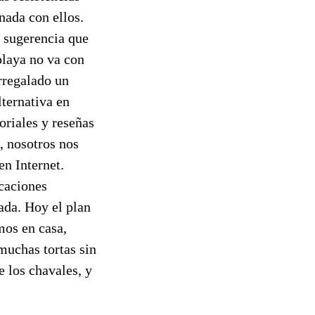
nada con ellos.
a sugerencia que
 playa no va con
orregalado un
lternativa en
oriales y reseñas
, nosotros nos
n Internet.
caciones
rada. Hoy el plan
mos en casa,
muchas tortas sin
 los chavales, y