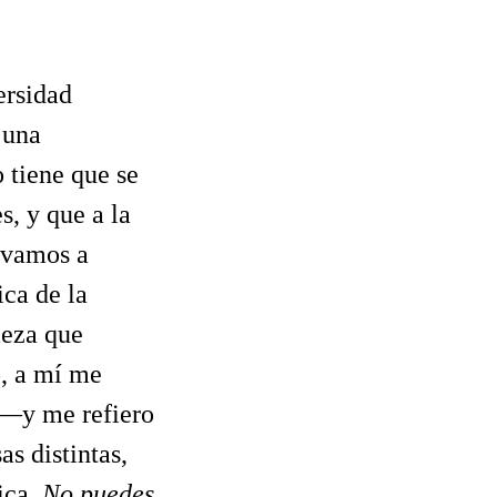
ersidad
 una
 tiene que se
s, y que a la
e vamos a
ica de la
ieza que
o, a mí me
(—y me refiero
as distintas,
ica.
No puedes