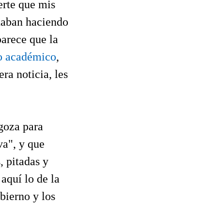
erte que mis
staban haciendo
parece que la
ño académico
,
ra noticia, les
goza para
va", y que
, pitadas y
aquí lo de la
bierno y los