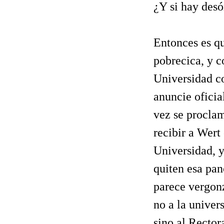
¿Y si hay des
Entonces es q
pobrecica, y c
Universidad co
anuncie oficia
vez se proclam
recibir a Wert
Universidad, y
quiten esa pan
parece vergon
no a la univer
sino al Rector