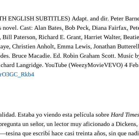
TH ENGLISH SUBTITLES)
Adapt. and dir. Peter Barn
 novel. Cast: Alan Bates, Bob Peck, Diana Fairfax, Pet
Bill Paterson, Richard E. Grant, Harriet Walter, Beati
Laye, Christien Anholt, Emma Lewis, Jonathan Butterel
des. Bruce Macadie. Ed. Robin Graham Scott. Music b
Richard Langridge. YouTube (WeezyMovieVEVO) 4 Feb.
/HrO3GC_Rkb4
alidad. Estaba yo viendo esta película sobre
Hard Times
pregunta un señor, un lector muy aficionado a Dickens,
—tesina que escribí hace casi treinta años, sin que nad