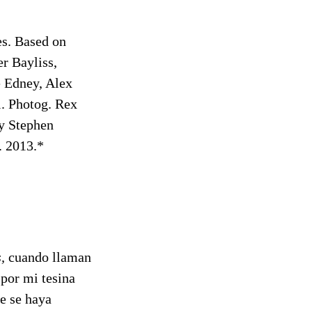
es. Based on
er Bayliss,
e Edney, Alex
l. Photog. Rex
y Stephen
 2013.*
,
cuando llaman
 por mi tesina
ie se haya