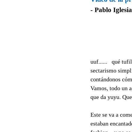
- Pablo Iglesia
uuf...... qué tuf
sectarismo simpli
contándonos cómo 
Vamos, todo un ap
que da yuyu. Que e
Este se va a come
estaban encantado