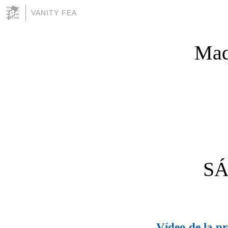
VANITY FEA
Maqu
SÁ
Vídeo de la pr