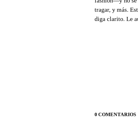
fashion—y no se c
tragar, y más. Es
diga clarito. Le 
0 COMENTARIOS