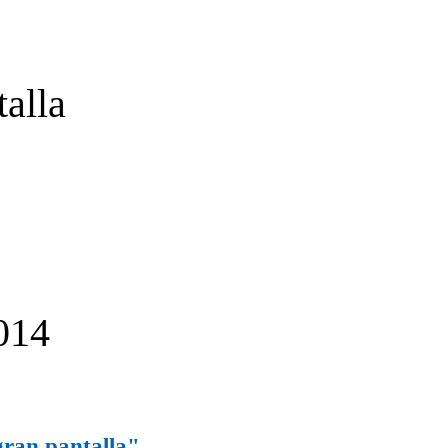
talla
014
 gran pantalla"