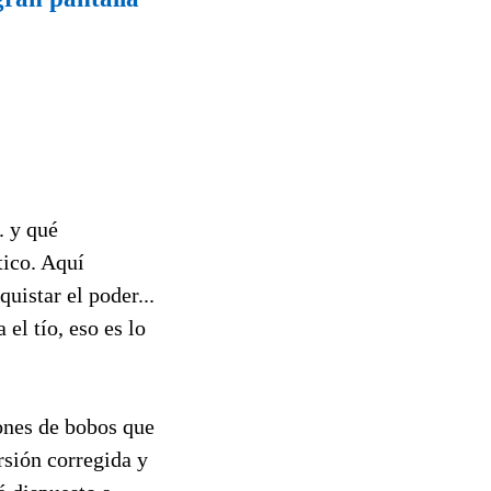
. y qué
tico. Aquí
uistar el poder...
el tío, eso es lo
lones de bobos que
rsión corregida y