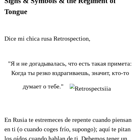
Signs & Symbols & the Regiment of
Tongue
Dice mi chica rusa Retrospection,
"Я и не догадывалась, что есть такая примета:
Когда ты резко вздрагиваешь, значит, кто-то
думает о тебе."
En Rusia te estremeces de repente cuando piensan
en ti (o cuando coges frío, supongo); aquí te pitan
los oídos cuando hablan de ti. Debemos tener un