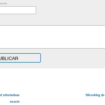
strado.
el referéndum
Microblog de
escocés