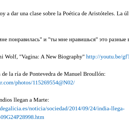
oy a dar una clase sobre la Poética de Aristóteles. La ú
 мне понравилась" и "ты мне нравишься" это разные 
mi Wolf, "Vagina: A New Biography"
http://youtu.be/
s de la ría de Pontevedra de Manuel Broullón:
ckr.com/photos/115269554@N02/
indios llegan a Marte:
degalicia.es/noticia/sociedad/2014/09/24/india-llega-
409G24P28998.htm