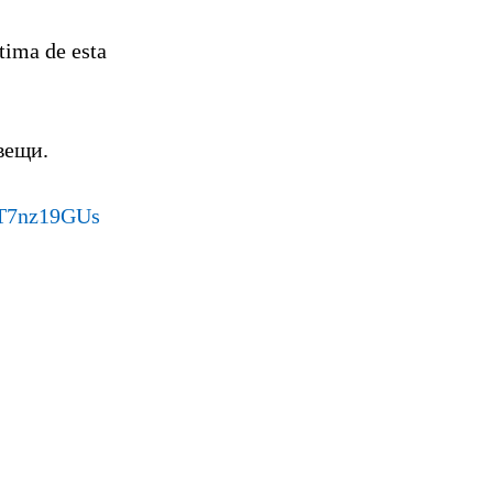
ltima de esta
вещи.
gfT7nz19GUs