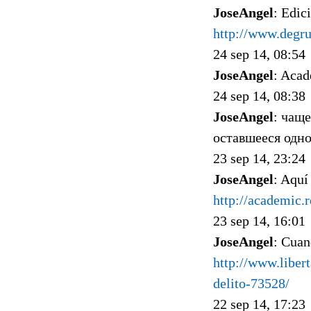
JoseAngel
: Edi
http://www.degr
24 sep 14, 08:54
JoseAngel
: Acad
24 sep 14, 08:38
JoseAngel
: чаще
оставшееся одно
23 sep 14, 23:24
JoseAngel
: Aquí
http://academic.
23 sep 14, 16:01
JoseAngel
: Cuan
http://www.liber
delito-73528/
22 sep 14, 17:23