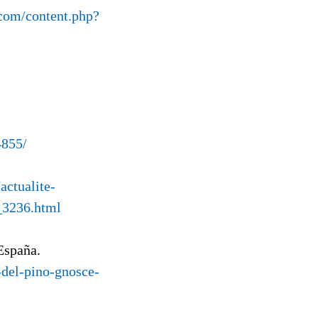
.com/content.php?
4855/
actualite-
_3236.html
 España.
s-del-pino-gnosce-