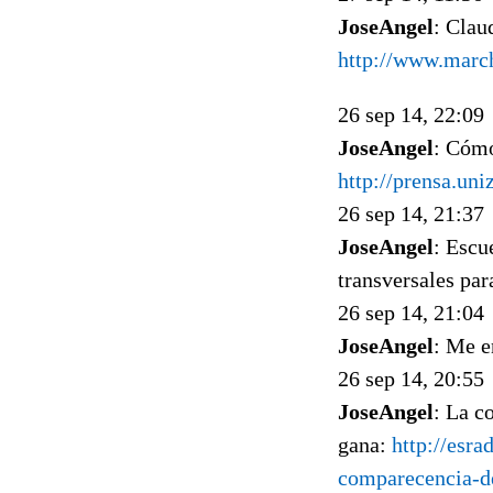
JoseAngel
: Clau
http://www.marc
26 sep 14, 22:09
JoseAngel
: Cómo
http://prensa.un
26 sep 14, 21:37
JoseAngel
: Escu
transversales par
26 sep 14, 21:04
JoseAngel
: Me e
26 sep 14, 20:55
JoseAngel
: La c
gana:
http://esra
comparecencia-d