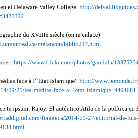
 en el Delaware Valley College:
http://delval.libguides
=3420322
iographie du XVIIIe siècle (on m'enlace)
b.umontreal.ca/melancon/biblio217.html
unner:
https://www.flickr.com/photos/garciala/1337520
médias face à l'`État Islamique':
http://www.lemonde.fr/
014/09/25/les-medias-face-a-l-etat-islamique_4494681
ce te ipsum, Rajoy. El auténtico Atila de la política en
bertaddigital.com/fonoteca/2014-09-27/editorial-de-lui
79133.html