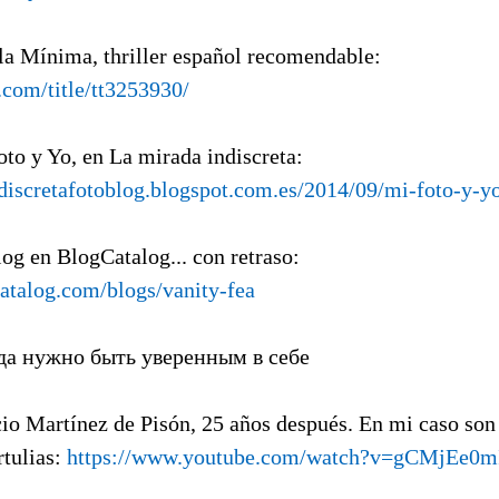
sla Mínima, thriller español recomendable:
com/title/tt3253930/
oto y Yo, en La mirada indiscreta:
ndiscretafotoblog.blogspot.com.es/2014/09/mi-foto-y-y
log en BlogCatalog... con retraso:
atalog.com/blogs/vanity-fea
гда нужно быть уверенным в себе
cio Martínez de Pisón, 25 años después. En mi caso son
rtulias:
https://www.youtube.com/watch?v=gCMjEe0m