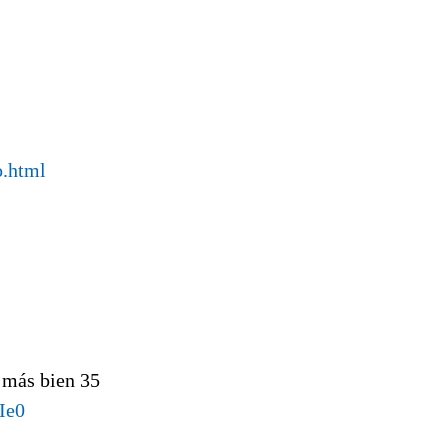
o.html
 más bien 35
Ie0