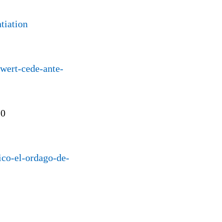
tiation
-wert-cede-ante-
20
rico-el-ordago-de-