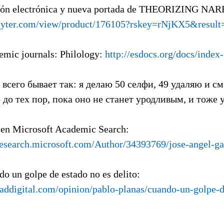
ción electrónica y nueva portada de THEORIZING NA
uyter.com/view/product/176105?rskey=rNjKX5&result
emic journals: Philology:
http://esdocs.org/docs/index
 всего бывает так: я делаю 50 селфи, 49 удаляю и с
 до тех пор, пока оно не станет уродливым, и тоже 
 en Microsoft Academic Search:
research.microsoft.com/Author/34393769/jose-angel-ga
do un golpe de estado no es delito:
taddigital.com/opinion/pablo-planas/cuando-un-golpe-d