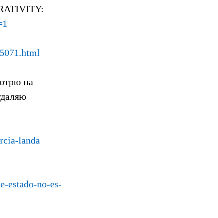
RRATIVITY:
=1
-5071.html
мотрю на
удаляю
rcia-landa
e-estado-no-es-