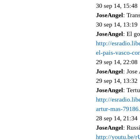
30 sep 14, 15:48
JoseAngel
: Tran
30 sep 14, 13:19
JoseAngel
: El g
http://esradio.li
el-pais-vasco-co
29 sep 14, 22:08
JoseAngel
: Jose
29 sep 14, 13:32
JoseAngel
: Tert
http://esradio.li
artur-mas-79186
28 sep 14, 21:34
JoseAngel
: Russ
http://youtu.be