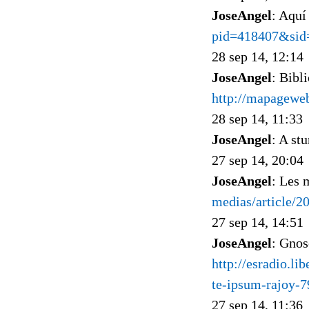
JoseAngel
: Aquí
pid=418407&sid
28 sep 14, 12:14
JoseAngel
: Bibl
http://mapagewe
28 sep 14, 11:33
JoseAngel
: A st
27 sep 14, 20:04
JoseAngel
: Les 
medias/article/2
27 sep 14, 14:51
JoseAngel
: Gnos
http://esradio.li
te-ipsum-rajoy-
27 sep 14, 11:36