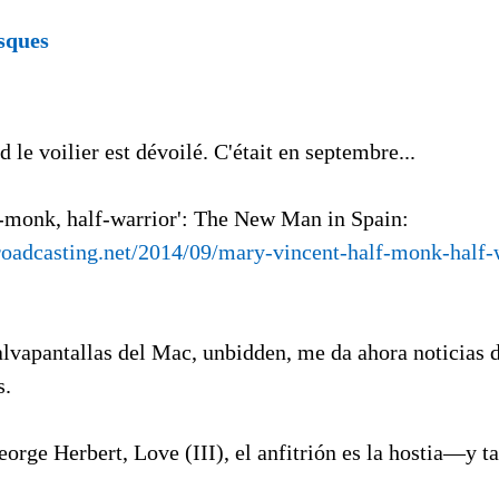
d le voilier est dévoilé. C'était en septembre...
f-monk, half-warrior': The New Man in Spain:
roadcasting.net/2014/09/mary-vincent-half-monk-half-
alvapantallas del Mac, unbidden, me da ahora noticias 
s.
eorge Herbert, Love (III), el anfitrión es la hostia—y t