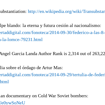
substantiation:
http://en.wikipedia.org/wiki/Transubstan
olpe blando: la eterna y futura cesión al nacionalismo:
bertaddigital.com/fonoteca/2014-09-30/federico-a-las-8
n-la-lomce-79231.html
 Angel Garcia Landa Author Rank is 2,314 out of 263,2
ulia sobre el órdago de Artur Mas:
bertaddigital.com/fonoteca/2014-09-29/tertulia-de-fede
.html
ian documentary on Cold War Soviet bombers:
/rUe0ywSoNeU