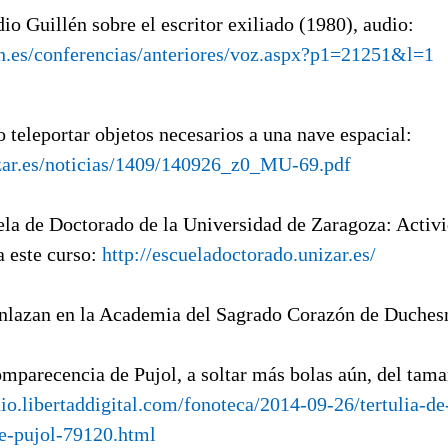
dio Guillén sobre el escritor exiliado (1980), audio:
h.es/conferencias/anteriores/voz.aspx?p1=21251&l=1
 teleportar objetos necesarios a una nave espacial:
izar.es/noticias/1409/140926_z0_MU-69.pdf
ela de Doctorado de la Universidad de Zaragoza: Activ
a este curso:
http://escueladoctorado.unizar.es/
nlazan en la Academia del Sagrado Corazón de Duches
omparecencia de Pujol, a soltar más bolas aún, del tama
dio.libertaddigital.com/fonoteca/2014-09-26/tertulia-de-
e-pujol-79120.html