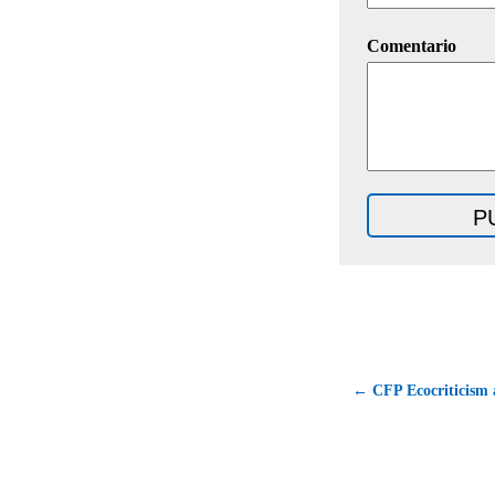
Comentario
← CFP Ecocriticism 