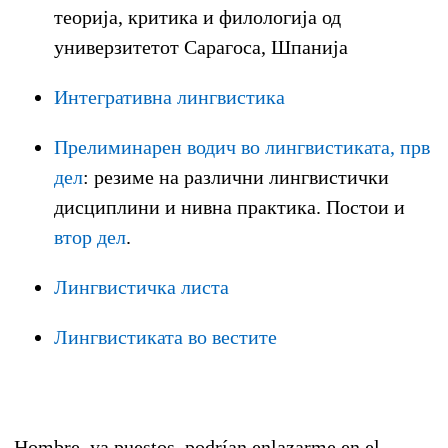
теорија, критика и филологија од
универзитетот Сарагоса, Шпанија
Интегративна лингвистика
Прелиминарен водич во лингвистиката, прв
дел
: резиме на различни лингвистички
дисциплини и нивна практика. Постои и
втор дел
.
Лингвистичка листа
Лингвистиката во вестите
Hombre, ya puestos, podrían enlazarme en el