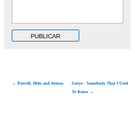
← Purcell, Dido and Aeneas
Gotye - Somebody That I Used
To Know →