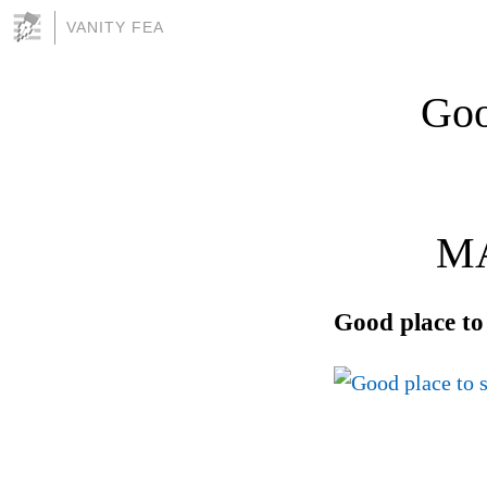
VANITY FEA
Goo
MA
Good place to 