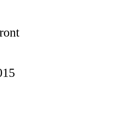
ront
015