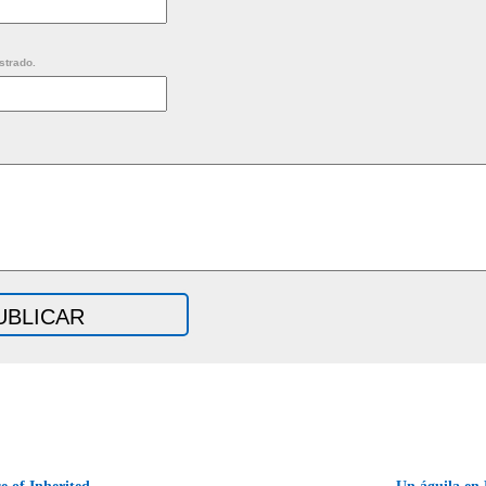
strado.