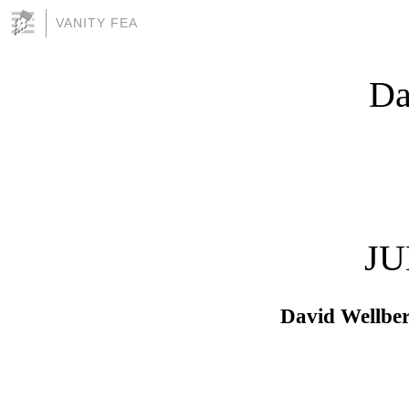
VANITY FEA
Da
JU
David Wellbe