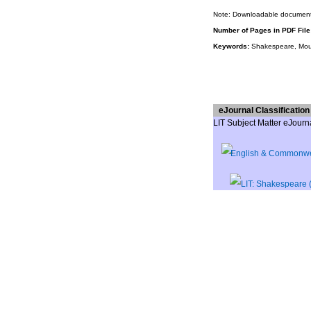
Note: Downloadable document 
Number of Pages in PDF File
Keywords:
Shakespeare, Mour
eJournal Classification 
LIT Subject Matter eJourn
English & Commonwea
LIT: Shakespeare 