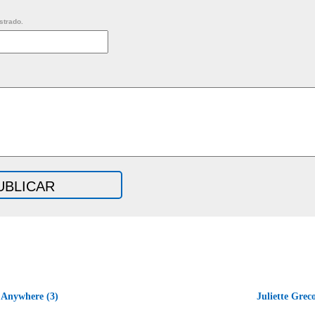
strado.
 Anywhere (3)
Juliette Grec