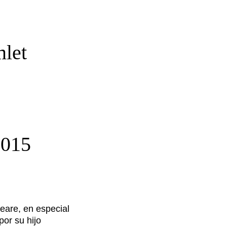
mlet
015
eare, en especial
or su hijo