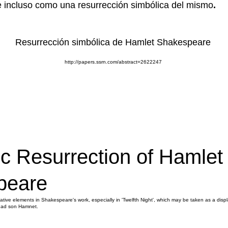
 incluso como una resurrección simbólica del mismo
.
Resurrección simbólica de Hamlet Shakespeare
http://papers.ssrn.com/abstract=2622247
c Resurrection of Hamlet
peare
ive elements in Shakespeare's work, especially in 'Twelfth Night', which may be taken as a dis
dead son Hamnet.