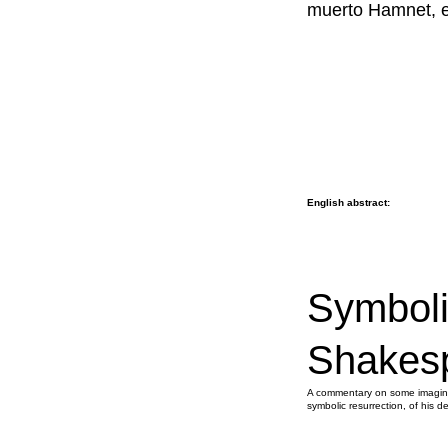
muerto Hamnet, e
English abstract:
Symboli
Shakes
A commentary on some imaginat
symbolic resurrection, of his 