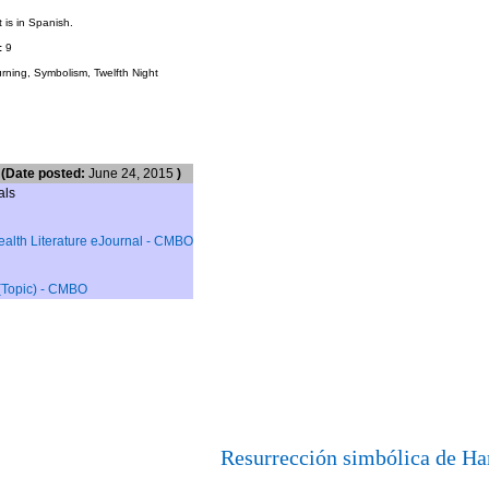
is in Spanish.
:
9
ning, Symbolism, Twelfth Night
(
Date posted:
June 24, 2015
)
als
lth Literature eJournal
- CMBO
(Topic)
- CMBO
Resurrección simbólica de H