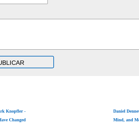
k Knopfler -
Daniel Dennet
Have Changed
Mind, and M