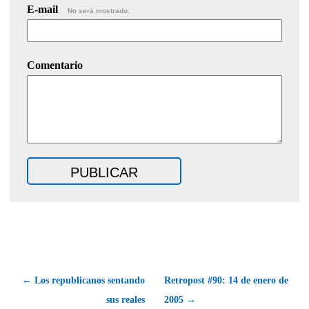
E-mail
No será mostrado.
Comentario
← Los republicanos sentando
Retropost #90: 14 de enero de
sus reales
2005 →