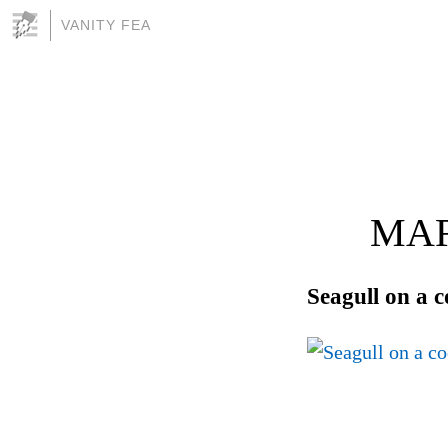
VANITY FEA
MAR
Seagull on a c