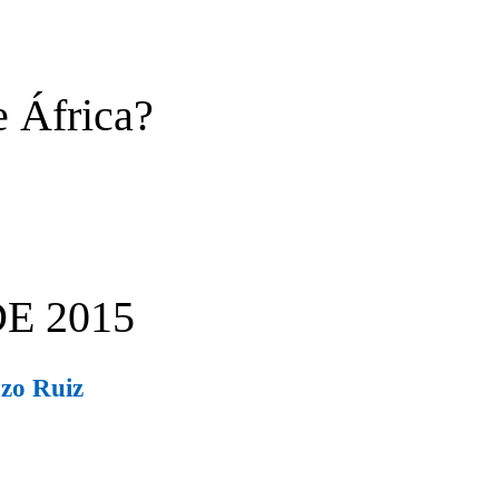
e África?
E 2015
azo Ruiz