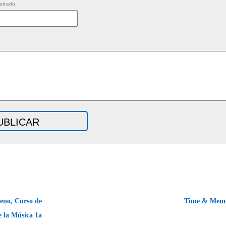
strado.
eno, Curso de
Time & Memo
e la Música 1a