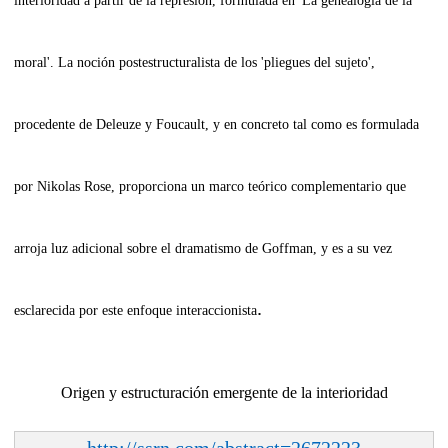
interioridad a partir de la represión, formulada en 'La genealogía de la
moral'. La noción postestructuralista de los 'pliegues del sujeto',
procedente de Deleuze y Foucault, y en concreto tal como es formulada
por Nikolas Rose, proporciona un marco teórico complementario que
arroja luz adicional sobre el dramatismo de Goffman, y es a su vez
.
esclarecida por este enfoque interaccion
ista
Origen y estructuración emergente de la interioridad
http://ssrn.com/abstract=2672223