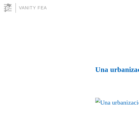
VANITY FEA
Una urbanizac