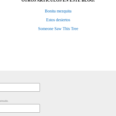
OTROS ARTÍCULOS EN ESTE BLOG:
Bonita mezquita
Estos desiertos
Someone Saw This Tree
strado.