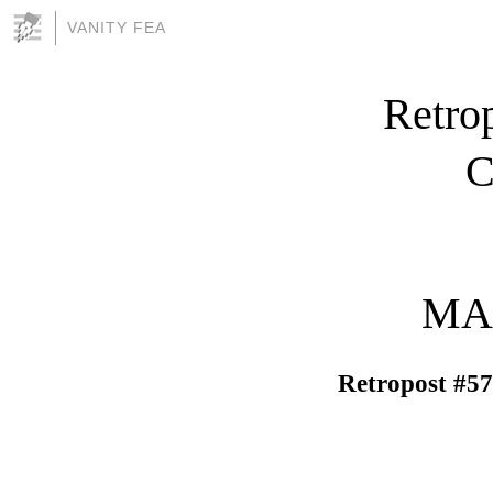
VANITY FEA
Retrop
C
MAR
Retropost #57