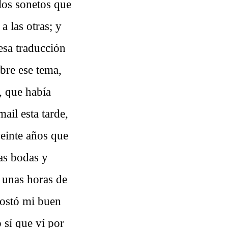
 los sonetos que
a las otras; y
 esa traducción
obre ese tema,
, que había
ail esta tarde,
einte años que
las bodas y
s unas horas de
costó mi buen
 sí que ví por