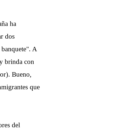
aña ha
r dos
 banquete". A
oy brinda con
dor). Bueno,
inmigrantes que
ores del