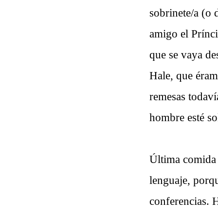
sobrinete/a (o 
amigo el Prínc
que se vaya des
Hale, que éram
remesas todaví
hombre esté sol
Última comida 
lenguaje, porqu
conferencias. 