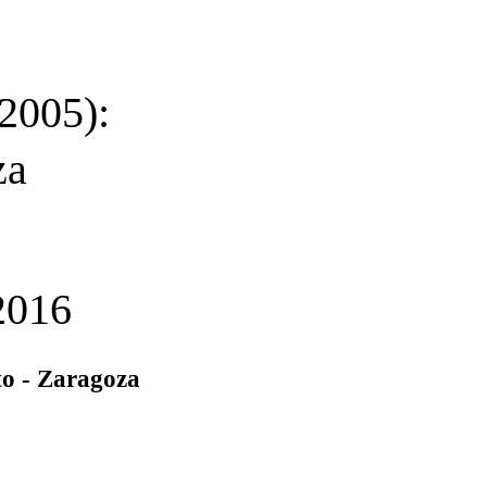
 2005):
za
2016
to - Zaragoza