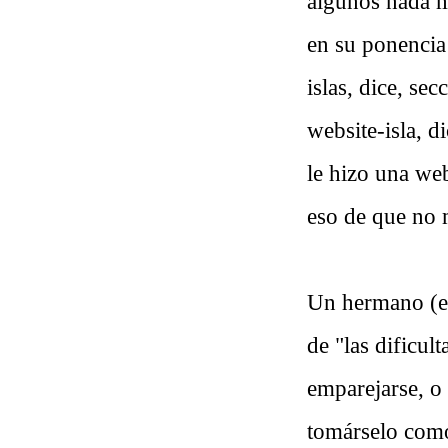
algunos nada m
en su ponencia
islas, dice, se
website-isla, 
le hizo una we
eso de que no m
Un hermano (el
de "las dificu
emparejarse, o 
tomárselo como