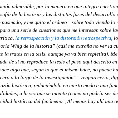
ción admirable, por la manera en que integra cuestion
osofía de la historia y las distintas fases del desarrollo 
 pasmado, y me quito el cráneo—sobre todo viendo lo r
 para una serie de cuestiones que me interesan sobre l
crítica,
la retrospección y la distorsión retrospectiva
, l
oría Whig de la historia” (casi me extraña no ver la c
e la trates en la tesis, aunque ya va bien repletita). M
da de si no reproduce la tesis el paso aquí descrito en
hace algo que, según lo que él mismo hace, no puede ha
cerá a lo largo de la investigación”—reaparecería, dig
 razón histórica, reduciéndola en cierto modo a una fun
alidades, a la vez que se intenta (como no podría ser d
icidad histórica del fenómeno. ¡Al menos hay ahí una t