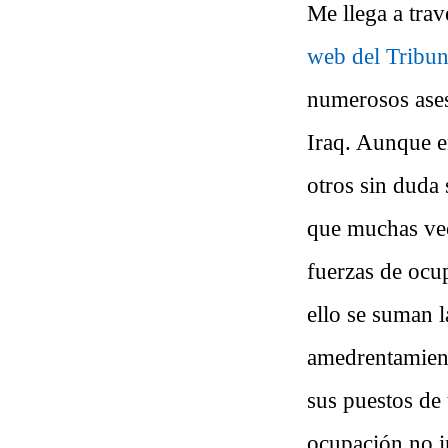
Me llega a trav
web del Tribun
numerosos asesi
Iraq. Aunque e
otros sin duda 
que muchas vece
fuerzas de ocu
ello se suman l
amedrentamient
sus puestos de 
ocupación no i