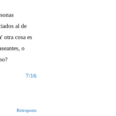
rsonas
iados al de
 otra cosa es
aseantes, o
¿no?
7/16
Retroposts