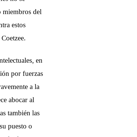
do miembros del
tra estos
 Coetzee.
telectuales, en
ción por fuerzas
ravemente a la
ece abocar al
as también las
 su puesto o