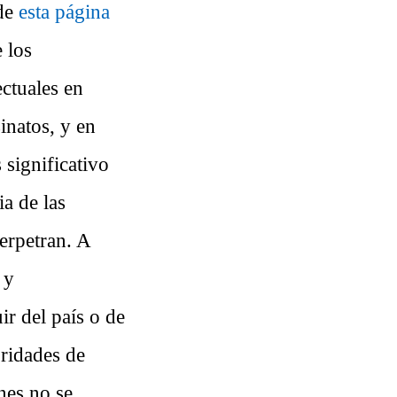
 de
esta página
 los
ectuales en
inatos, y en
 significativo
ia de las
erpetran. A
 y
r del país o de
oridades de
nes no se