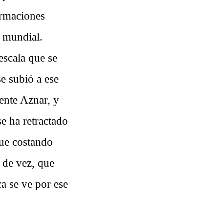
ormaciones
a mundial.
escala que se
se subió a ese
ente Aznar, y
se ha retractado
gue costando
 de vez, que
ca se ve por ese