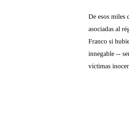
De esos miles 
asociadas al r
Franco si hubi
innegable -- se
víctimas inocen