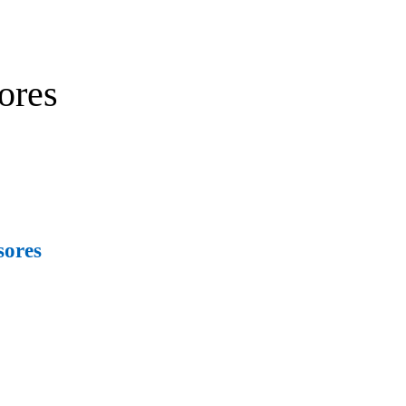
ores
sores