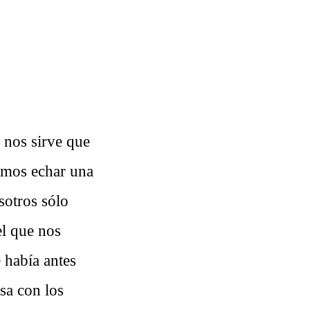
 nos sirve que
demos echar una
sotros sólo
el que nos
e había antes
asa con los