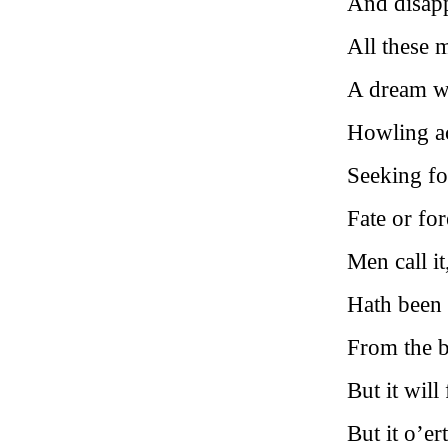
And disapp
All these 
A dream wi
Howling ac
Seeking fo
Fate or fo
Men call it
Hath been 
From the b
But it will
But it o’er