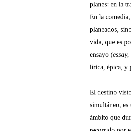
planes: en la t
En la comedia, 
planeados, sin
vida, que es po
ensayo (
essay,
lírica, épica, 
El destino vist
simultáneo, es
ámbito que dur
recorrido por e