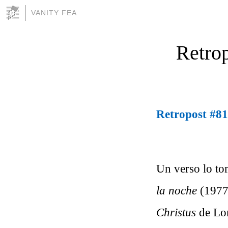
VANITY FEA
Retro
Retropost #81
Un verso lo to
la noche
(1977)
Christus
de Lo