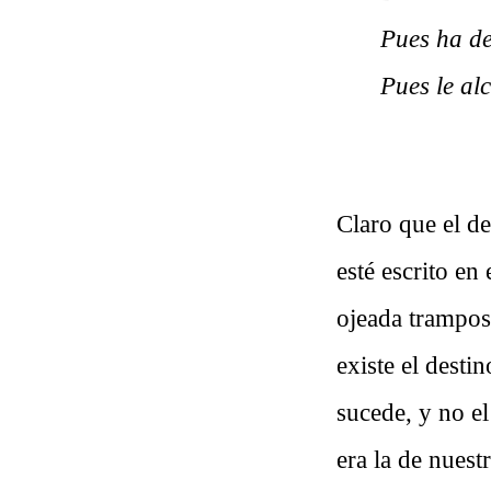
Pues ha de
Pues le al
Claro que el d
esté escrito en
ojeada tramposi
existe el dest
sucede, y no el
era la de nuest