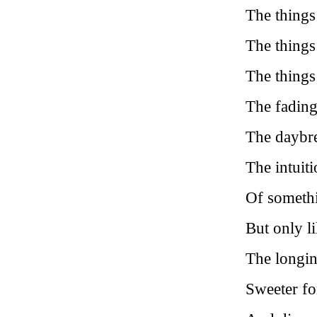
The things
The things 
The things
The fading 
The daybre
The intuit
Of somethi
But only li
The longing
Sweeter fo