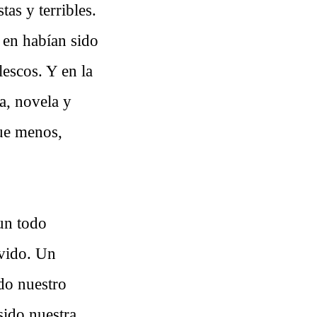
tas y terribles.
 en habían sido
escos. Y en la
a, novela y
que menos,
 un todo
ovido. Un
do nuestro
sido nuestra