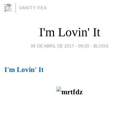
VANITY FEA
I'm Lovin' It
06 DE ABRIL DE 2017 - 09:20
-
BLOGS
I'm Lovin' It