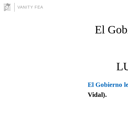
VANITY FEA
El Gobi
LU
El Gobierno l
Vidal).