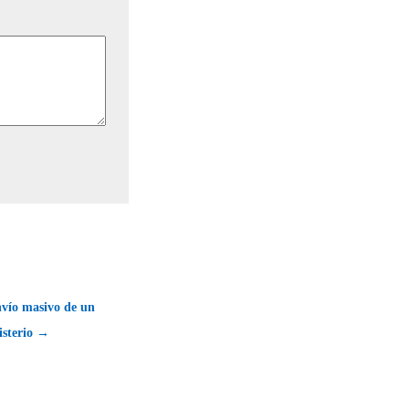
nvío masivo de un
isterio →