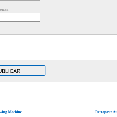
strado.
wing Machine
Retropost: A