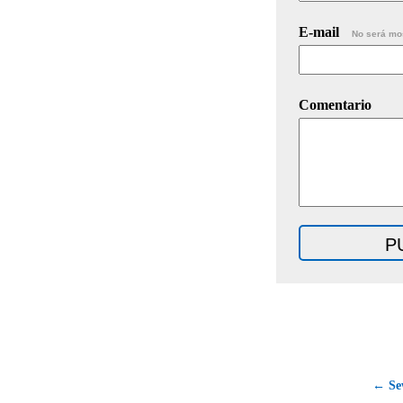
E-mail
No será mo
Comentario
← Se