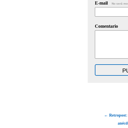
E-mail
No será mo
Comentario
← Retropost:
anécd