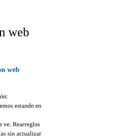
ón web
ión web
ión:
remos estando en
e ve. Rearreglos
as sin actualizar