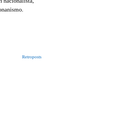
n nacionalista,
zionanismo.
Retroposts