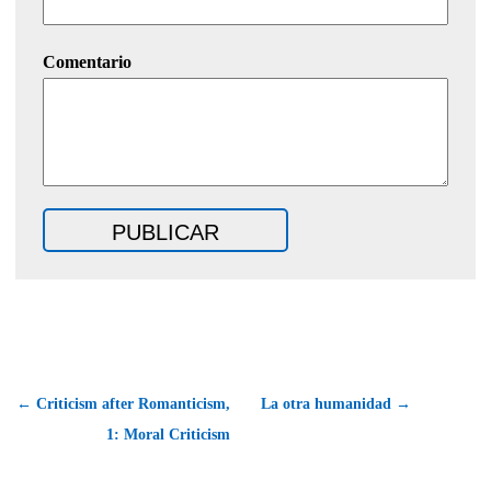
Comentario
← Criticism after Romanticism,
La otra humanidad →
1: Moral Criticism