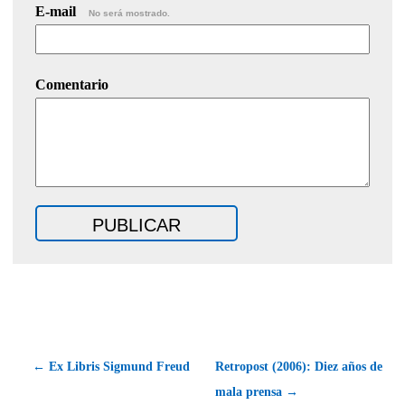
E-mail
No será mostrado.
Comentario
← Ex Libris Sigmund Freud
Retropost (2006): Diez años de
mala prensa →