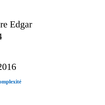
re Edgar
4
2016
omplexité