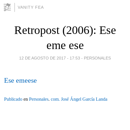
VANITY FEA
Retropost (2006): Ese
eme ese
12 DE AGOSTO DE 2017 - 17:53
-
PERSONALES
Ese emeese
Publicado
en
Personales
.
com.
José Ángel García Landa