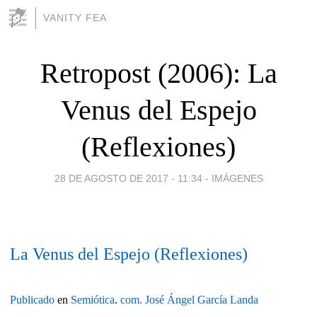
VANITY FEA
Retropost (2006): La
Venus del Espejo
(Reflexiones)
28 DE AGOSTO DE 2017 - 11:34
-
IMÁGENES
La Venus del Espejo (Reflexiones)
Publicado
en
Semiótica
.
com.
José Ángel García Landa