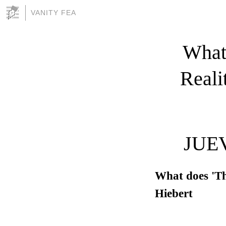
VANITY FEA
What 
Reali
JUE
What does 'Th
Hiebert