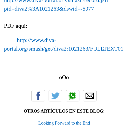
http://www.diva-portal.org/smash/record.jsf?
pid=diva2%3A1021263&dswid=-5977
PDF aquí:
http://www.diva-
portal.org/smash/get/diva2:1021263/FULLTEXT01.p
—oOo—
OTROS ARTÍCULOS EN ESTE BLOG:
Looking Forward to the End