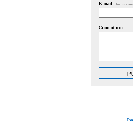
E-mail
No será mo
Comentario
← Res