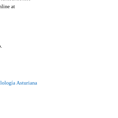
line at
.
ilología Asturiana