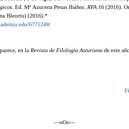
gicos.
Ed. Mª Azucena Penas Ibáñez.
RFA
16 (2016). On
na Bleortu) (2016).*
cademia.edu/6771248/
parece, en la
Revista de Filología Asturiana
de este año
F
—oOo—