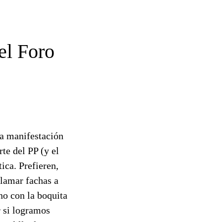
el Foro
a manifestación
te del PP (y el
ica. Prefieren,
llamar fachas a
 no con la boquita
r si logramos