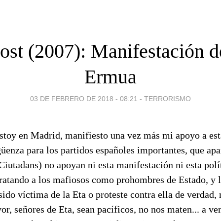
ost (2007): Manifestación d
Ermua
03 DE FEBRERO DE 2018 - 08:21
-
TERRORISMO
stoy en Madrid, manifiesto una vez más mi apoyo a est
güenza para los partidos españoles importantes, que apar
Ciutadans) no apoyan ni esta manifestación ni esta polít
 tratando a los mafiosos como prohombres de Estado, y 
sido víctima de la Eta o proteste contra ella de verdad,
or, señores de Eta, sean pacíficos, no nos maten... a ve