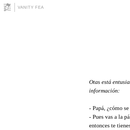
VANITY FEA
Otas está entusi
información:
- Papá, ¿cómo se 
- Pues vas a la p
entonces te tiene