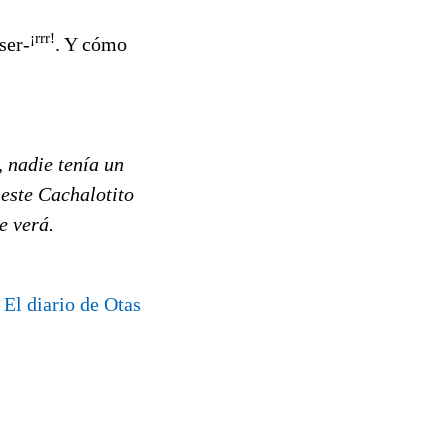
¡rrr!
ser-
. Y cómo
, nadie tenía un
 este Cachalotito
e verá.
El diario de Otas