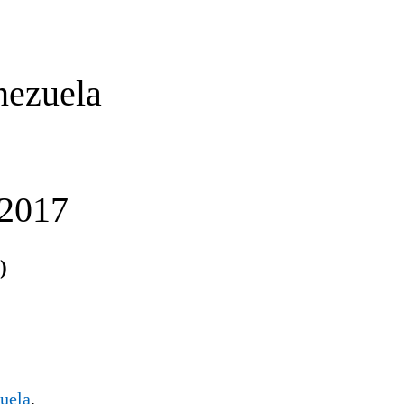
nezuela
2017
)
zuela
.