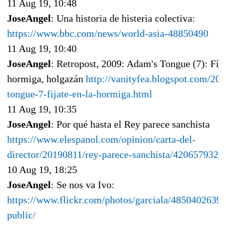
11 Aug 19, 10:48
JoseAngel
: Una historia de histeria colectiva:
https://www.bbc.com/news/world-asia-48850490
11 Aug 19, 10:40
JoseAngel
: Retropost, 2009: Adam's Tongue (7): Fíja
hormiga, holgazán
http://vanityfea.blogspot.com/20
tongue-7-fijate-en-la-hormiga.html
11 Aug 19, 10:35
JoseAngel
: Por qué hasta el Rey parece sanchista
https://www.elespanol.com/opinion/carta-del-
director/20190811/rey-parece-sanchista/420657932_
10 Aug 19, 18:25
JoseAngel
: Se nos va Ivo:
https://www.flickr.com/photos/garciala/48504026397
public/