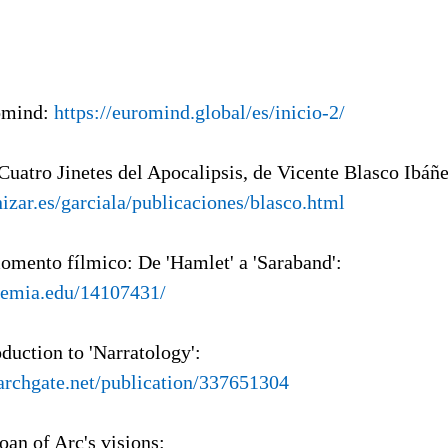
omind:
https://euromind.global/es/inicio-2/
Cuatro Jinetes del Apocalipsis, de Vicente Blasco Ibáñe
nizar.es/garciala/publicaciones/blasco.html
momento fílmico: De 'Hamlet' a 'Saraband':
demia.edu/14107431/
oduction to 'Narratology':
archgate.net/publication/337651304
oan of Arc's visions: