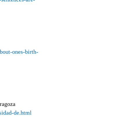
about-ones-birth-
aragoza
sidad-de.html