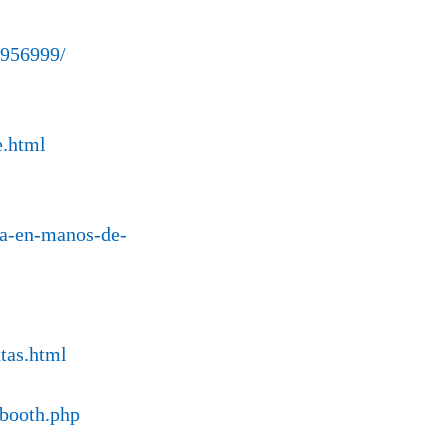
2956999/
e.html
na-en-manos-de-
tas.html
/booth.php