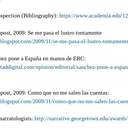
ospection (Bibliography):
https://www.academia.edu/1
opost, 2009: Se me pasa el lustro tontamente
a.blogspot.com/2009/11/se-me-pasa-el-lustro-tontament
hez pone a España en manos de ERC:
rtaddigital.com/opinion/editorial/sanchez-pone-a-espa
opost, 2009: Como que no me salen las cuentas:
a.blogspot.com/2009/11/como-que-no-me-salen-las-cuen
 narratologists:
http://narrative.georgetown.edu/awards