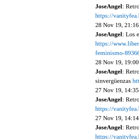
JoseAngel
: Retr
https://vanityfe
28 Nov 19, 21:16
JoseAngel
: Los 
https://www.liber
feminismo-8936
28 Nov 19, 19:00
JoseAngel
: Retr
sinvergüenzas
ht
27 Nov 19, 14:35
JoseAngel
: Retr
https://vanityfe
27 Nov 19, 14:14
JoseAngel
: Retr
https://vanityfe