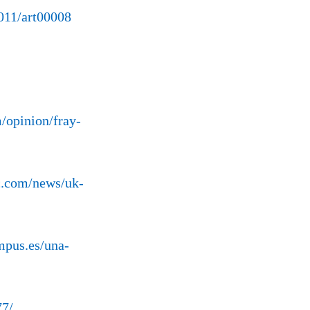
011/art00008
m/opinion/fray-
c.com/news/uk-
mpus.es/una-
77/