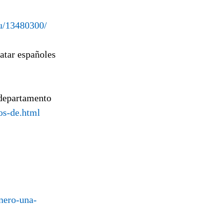
u/13480300/
atar españoles
 departamento
os-de.html
enero-una-