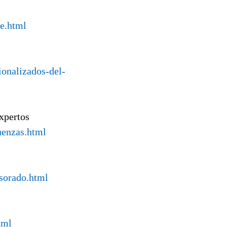
de.html
ionalizados-del-
xpertos
uenzas.html
esorado.html
tml