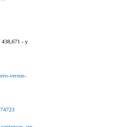
 438,671 - y
ero-versus-
874723
-sentences-are-