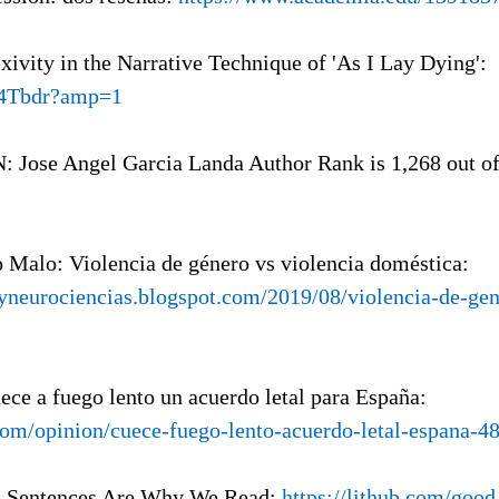
exivity in the Narrative Technique of 'As I Lay Dying':
3I4Tbdr?amp=1
: Jose Angel Garcia Landa Author Rank is 1,268 out of
o Malo: Violencia de género vs violencia doméstica:
nyneurociencias.blogspot.com/2019/08/violencia-de-gen
uece a fuego lento un acuerdo letal para España:
.com/opinion/cuece-fuego-lento-acuerdo-letal-espana-4
d Sentences Are Why We Read:
https://lithub.com/good