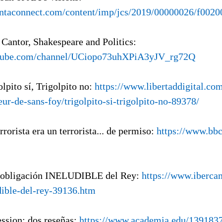
entaconnect.com/content/imp/jcs/2019/00000026/f0020
 Cantor, Shakespeare and Politics:
utube.com/channel/UCiopo73uhXPiA3yJV_rg72Q
olpito sí, Trigolpito no:
https://www.libertaddigital.co
ur-de-sans-foy/trigolpito-si-trigolpito-no-89378/
errorista era un terrorista... de permiso:
https://www.bb
 obligación INELUDIBLE del Rey:
https://www.iberca
dible-del-rey-39136.htm
ession: dos reseñas:
https://www.academia.edu/139183