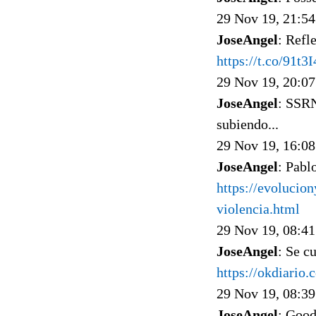
29 Nov 19, 21:54
JoseAngel
: Refl
https://t.co/91t
29 Nov 19, 20:07
JoseAngel
: SSRN
subiendo...
29 Nov 19, 16:08
JoseAngel
: Pabl
https://evolucio
violencia.html
29 Nov 19, 08:41
JoseAngel
: Se c
https://okdiario
29 Nov 19, 08:39
JoseAngel
: Goo