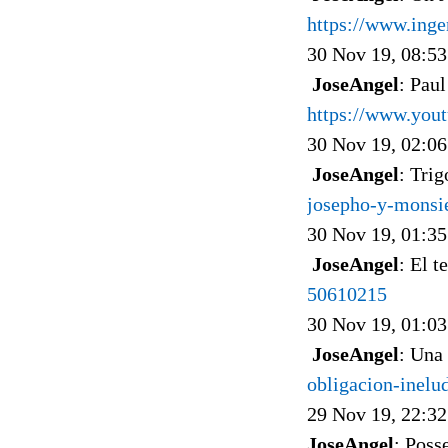
https://www.ing
30 Nov 19, 08:53
JoseAngel
: Paul
https://www.yo
30 Nov 19, 02:06
JoseAngel
: Trig
josepho-y-monsie
30 Nov 19, 01:35
JoseAngel
: El t
50610215
30 Nov 19, 01:03
JoseAngel
: Una
obligacion-inelu
29 Nov 19, 22:32
JoseAngel
: Poss